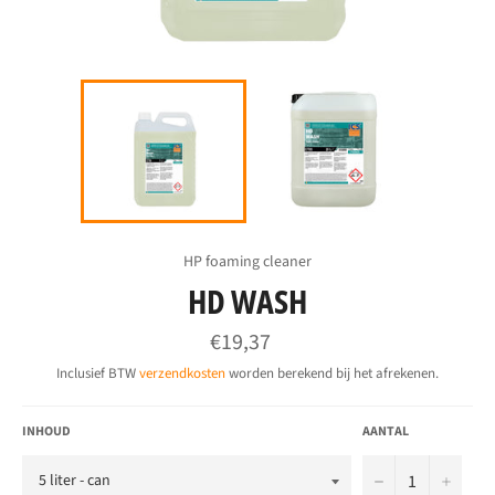
HP foaming cleaner
HD WASH
Normale
€19,37
prijs
Inclusief BTW
verzendkosten
worden berekend bij het afrekenen.
INHOUD
AANTAL
−
+