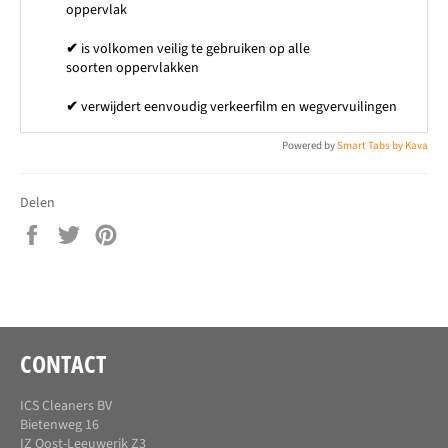
oppervlak
✔
is volkomen veilig te gebruiken
op alle
soorten oppervlakken
✔
verwijdert eenvoudig verkeerfilm en wegvervuilingen
Powered by
Smart Tabs by
Kava
Delen
Delen
Twitteren
Pinnen
op
op
op
Facebook
Twitter
Pinterest
CONTACT
ICS Cleaners BV
Bietenweg 16
IZ Oost-Leeuwerik Z3